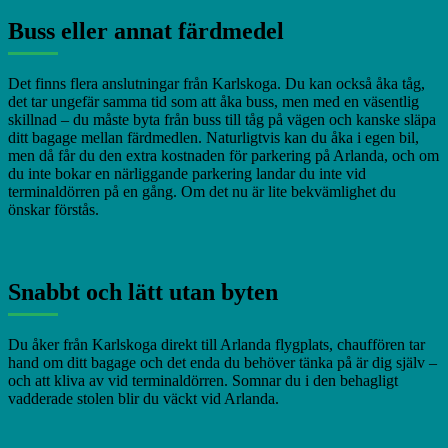
Buss eller annat färdmedel
Det finns flera anslutningar från Karlskoga. Du kan också åka tåg,
det tar ungefär samma tid som att åka buss, men med en väsentlig
skillnad – du måste byta från buss till tåg på vägen och kanske släpa
ditt bagage mellan färdmedlen. Naturligtvis kan du åka i egen bil,
men då får du den extra kostnaden för parkering på Arlanda, och om
du inte bokar en närliggande parkering landar du inte vid
terminaldörren på en gång. Om det nu är lite bekvämlighet du
önskar förstås.
Snabbt och lätt utan byten
Du åker från Karlskoga direkt till Arlanda flygplats, chauffören tar
hand om ditt bagage och det enda du behöver tänka på är dig själv –
och att kliva av vid terminaldörren. Somnar du i den behagligt
vadderade stolen blir du väckt vid Arlanda.