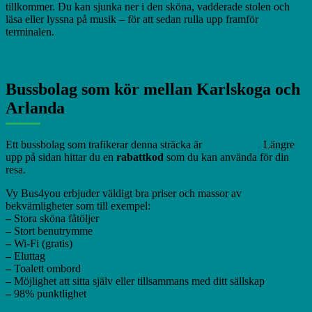
tillkommer. Du kan sjunka ner i den sköna, vadderade stolen och
läsa eller lyssna på musik – för att sedan rulla upp framför
terminalen.
Bussbolag som kör mellan Karlskoga och
Arlanda
Ett bussbolag som trafikerar denna sträcka är
Bus4you.se
.
Längre
upp på sidan hittar du en
rabattkod
som du kan använda för din
resa.
Vy Bus4you erbjuder väldigt bra priser och massor av
bekvämligheter som till exempel:
–
Stora sköna fåtöljer
–
Stort benutrymme
–
Wi-Fi (gratis)
–
Eluttag
–
Toalett ombord
–
Möjlighet att sitta själv eller tillsammans med ditt sällskap
–
98% punktlighet