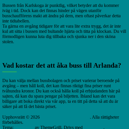
Bussen från Karlskoga är punktlig, vilket betyder att du kommer
iväg i tid. Dock kan det finnas hinder på vägen utanför
busschaufförens makt att ändra på dem, men oftast påverkar detta
inte tidtabellen.
Ta gärna en avgång tidigare för att vara lite extra trygg, det är inte
kul att sitta i bussen med bultande hjärta och titta på klockan. Du vill
förmodligen kunna luta dig tillbaka och sjunka ner i den sköna
stolen.
Vad kostar det att åka buss till Arlanda?
Du kan välja mellan bussbolagen och priset varierar beroende på
avgång – men håll koll, det kan finnas riktigt fina priser runt
tvåhundra kronor. Du kan också hålla koll på erbjudanden här på
sajten, då kan du spara pengar på biljetten. Ibland kan det vara
billigare att boka direkt via vår app, ta en titt på detta så att du är
säker på att få det bästa priset.
Upphovsrätt © 2026
Bussbiljetter och Bussresor
. Alla rättigheter
förbehålles.
Tema:
Accelerate
av ThemeGrill. Drivs med
WordPress
.