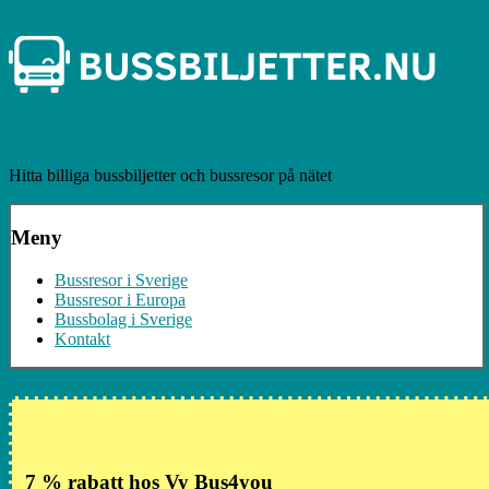
Hoppa till innehåll
Bussbiljetter och Bussresor
Hitta billiga bussbiljetter och bussresor på nätet
Meny
Bussresor i Sverige
Bussresor i Europa
Bussbolag i Sverige
Kontakt
7 % rabatt hos Vy Bus4you