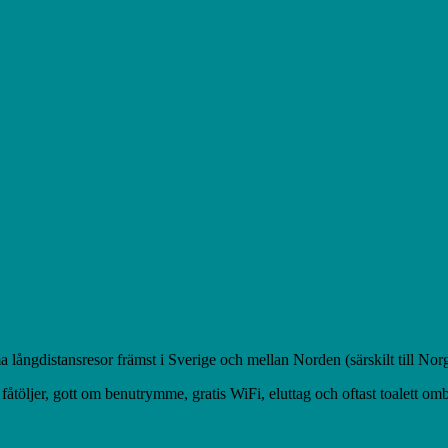
ångdistansresor främst i Sverige och mellan Norden (särskilt till Norg
öljer, gott om benutrymme, gratis WiFi, eluttag och oftast toalett omb