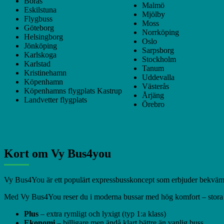
Borås
Malmö
Eskilstuna
Mjölby
Flygbuss
Moss
Göteborg
Norrköping
Helsingborg
Oslo
Jönköping
Sarpsborg
Karlskoga
Stockholm
Karlstad
Tanum
Kristinehamn
Uddevalla
Köpenhamn
Västerås
Köpenhamns flygplats Kastrup
Årjäng
Landvetter flygplats
Örebro
Kort om Vy Bus4you
Vy Bus4You är ett populärt expressbusskoncept som erbjuder bekväma l
Med Vy Bus4You reser du i moderna bussar med hög komfort – stora fåt
Plus
– extra rymligt och lyxigt (typ 1:a klass)
Ekonomi
– billigare men ändå klart bättre än vanlig buss