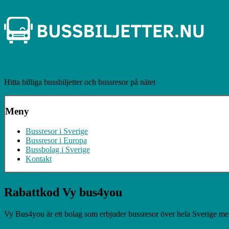
Hoppa till innehåll
Bussbiljetter och Bussresor
Hitta billiga bussbiljetter och bussresor på nätet
Meny
Bussresor i Sverige
Bussresor i Europa
Bussbolag i Sverige
Kontakt
Rabattkod Vy bus4you
Vy Bus4you är ett bolag som erbjuder bussresor över hela Sverige me