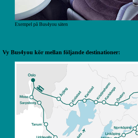
Exempel på Bus4you säten
Vy Bus4you kör mellan följande destinationer: