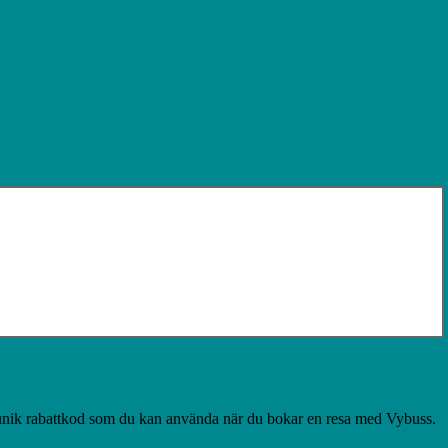
 unik rabattkod som du kan använda när du bokar en resa med Vybuss.