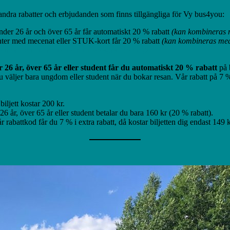
i andra rabatter och erbjudanden som finns tillgängliga för Vy bus4you:
nder 26 år och över 65 år får automatiskt 20 % rabatt
(kan kombineras 
ter med mecenat eller STUK-kort får 20 % rabatt
(kan kombineras med
 rabatt om du är medlem i Hyresgästföreningen
 26 år, över 65 år eller student får du automatiskt 20 % rabatt
på 
u väljer bara ungdom eller student när du bokar resan. Vår rabatt på 7 %
biljett kostar 200 kr.
6 år, över 65 år eller student betalar du bara 160 kr (20 % rabatt).
år rabattkod får du 7 % i extra rabatt, då kostar biljetten dig endast 149 k