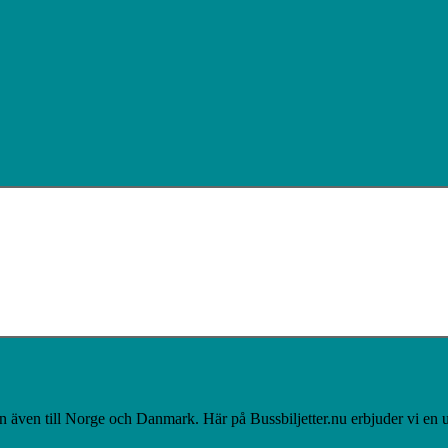
n även till Norge och Danmark. Här på Bussbiljetter.nu erbjuder vi en