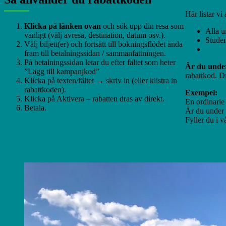
Här listar v
Klicka på länken ovan
och sök upp din resa som
Alla u
vanligt (välj avresa, destination, datum osv.).
Studen
Välj biljett(er) och fortsätt till bokningsflödet ända
Få 8 %
fram till betalningssidan / sammanfattningen.
På betalningssidan letar du efter fältet som heter
Är du under
”Lägg till kampanjkod”
rabattkod. D
Klicka på texten/fältet → skriv in (eller klistra in
rabattkoden).
Exempel:
Klicka på Aktivera – rabatten dras av direkt.
En ordinarie 
Betala.
Är du under 2
Fyller du i v