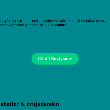
du går via vår
länk
och använder vår rabattkod när du bokar resan.
rabattkod vilket ger totalt
20 + 7 % rabatt.
Gå till Bus4you.se
abatter & erbjudanden